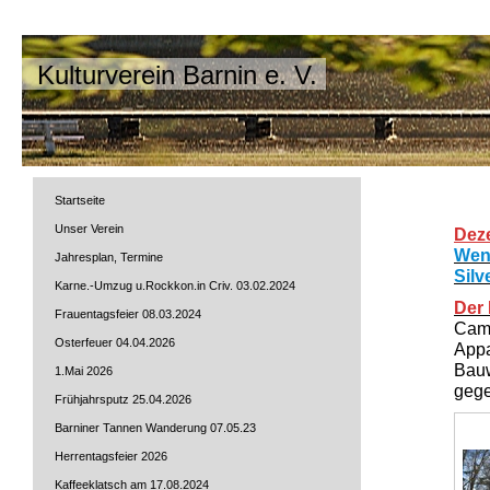
Kulturverein Barnin e. V.
Startseite
Unser Verein
Dez
Wenn
Jahresplan, Termine
Silv
Karne.-Umzug u.Rockkon.in Criv. 03.02.2024
Der 
Frauentagsfeier 08.03.2024
Camp
Osterfeuer 04.04.2026
Appa
Bauw
1.Mai 2026
gege
Frühjahrsputz 25.04.2026
Barniner Tannen Wanderung 07.05.23
Herrentagsfeier 2026
Kaffeeklatsch am 17.08.2024