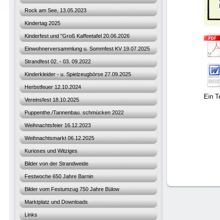
Rock am See, 13.05.2023
Kindertag 2025
Kinderfest und "Groß Kaffeetafel 20.06.2026
Einwohnerversammlung u. Sommfest KV 19.07.2025
Strandfest 02. - 03. 09.2022
Kinderkleider - u. Spielzeugbörse 27.09.2025
Herbstfeuer 12.10.2024
Ein T
Vereinsfest 18.10.2025
Puppenthe./Tannenbau. schmücken 2022
Weihnachtsfeier 16.12.2023
Weihnachtsmarkt 06.12.2025
Kurioses und Witziges
Bilder von der Strandweide
Festwoche 650 Jahre Barnin
Bilder vom Festumzug 750 Jahre Bülow
Marktplatz und Downloads
Links