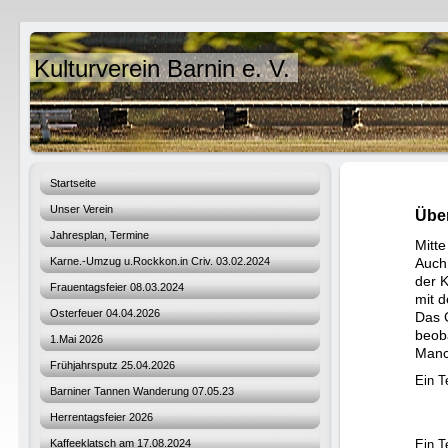
Kulturverein Barnin e. V.
Startseite
Unser Verein
Über
Jahresplan, Termine
Mitte
Karne.-Umzug u.Rockkon.in Criv. 03.02.2024
Auch
der K
Frauentagsfeier 08.03.2024
mit d
Osterfeuer 04.04.2026
Das 
beoba
1.Mai 2026
Manc
Frühjahrsputz 25.04.2026
Ein T
Barniner Tannen Wanderung 07.05.23
Herrentagsfeier 2026
Kaffeeklatsch am 17.08.2024
Ein T