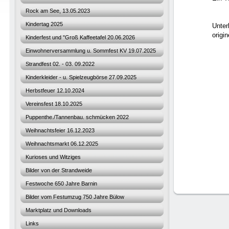
Rock am See, 13.05.2023
Kindertag 2025
Unter
origi
Kinderfest und "Groß Kaffeetafel 20.06.2026
Einwohnerversammlung u. Sommfest KV 19.07.2025
Strandfest 02. - 03. 09.2022
Kinderkleider - u. Spielzeugbörse 27.09.2025
Herbstfeuer 12.10.2024
Vereinsfest 18.10.2025
Puppenthe./Tannenbau. schmücken 2022
Weihnachtsfeier 16.12.2023
Weihnachtsmarkt 06.12.2025
Kurioses und Witziges
Bilder von der Strandweide
Festwoche 650 Jahre Barnin
Bilder vom Festumzug 750 Jahre Bülow
Marktplatz und Downloads
Links