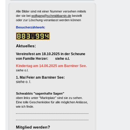
Alle Bilder sind mit einer Nummer versehen mittels
der sie bei
wolfgang@schmidtbarnin.de
bestellt
oder zur Löschung veranlasst werden können
Besucherzählwerk:
Aktuelles:
Vereinsfest am 18.10.2025 in der Scheune
von Familie Herzer: siehe o.l.
Kindertag am 14.06.2025 am Barniner See.
siehe o.l.
1. Mai Feier am Barniner See:
siehe o. l.
Schwabbis "sagenhafte Sagen"
oben links unter "Marktplatz" sind sie zu sehen.
Eine tolle Geschenkidee für alle möglichen Anlässe,
wie ich finde.
Mitglied werden?