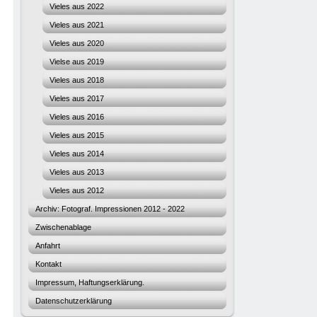
Vieles aus 2022
Vieles aus 2021
Vieles aus 2020
Vielse aus 2019
Vieles aus 2018
Vieles aus 2017
Vieles aus 2016
Vieles aus 2015
Vieles aus 2014
Vieles aus 2013
Vieles aus 2012
Archiv: Fotograf. Impressionen 2012 - 2022
Zwischenablage
Anfahrt
Kontakt
Impressum, Haftungserklärung.
Datenschutzerklärung