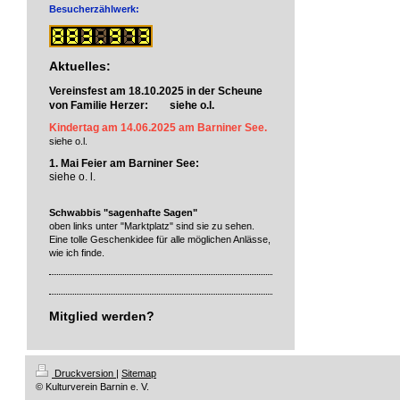
Besucherzählwerk:
Aktuelles:
Vereinsfest am 18.10.2025 in der Scheune
von Familie Herzer: siehe o.l.
Kindertag am 14.06.2025 am Barniner See.
siehe o.l.
1. Mai Feier am Barniner See:
siehe o. l.
Schwabbis "sagenhafte Sagen"
oben links unter "Marktplatz" sind sie zu sehen.
Eine tolle Geschenkidee für alle möglichen Anlässe,
wie ich finde.
Mitglied werden?
Druckversion
|
Sitemap
© Kulturverein Barnin e. V.